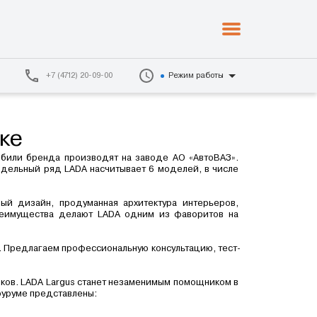
+7 (4712) 20-09-00
Режим работы
ке
обили бренда производят на заводе АО «АвтоВАЗ». 
одельный ряд LADA насчитывает 6 моделей, в числе 
й дизайн, продуманная архитектура интерьеров, 
реимущества делают LADA одним из фаворитов на 
 Предлагаем профессиональную консультацию, тест-
ков. LADA Largus станет незаменимым помощником в 
оуруме представлены: