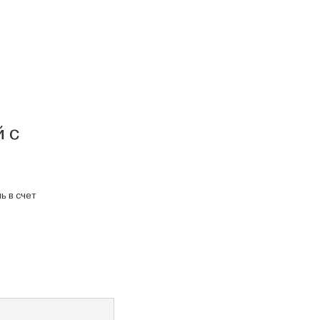
 с
ь в счет