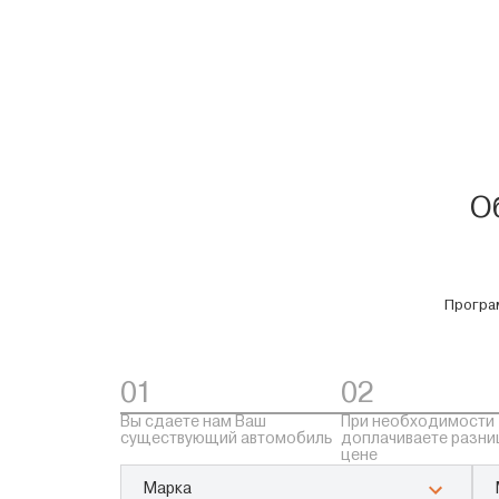
О
Програм
01
02
Вы сдаете нам Ваш
При необходимости
существующий автомобиль
доплачиваете разни
цене
Марка