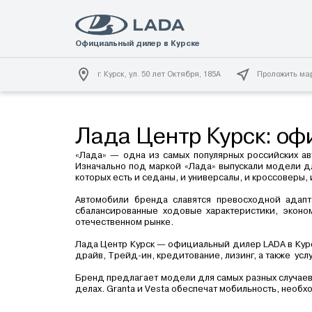
г. Курск, ул. 50 лет Октября, 185А
Проложить ма
Лада Центр Курск: оф
«Лада» — одна из самых популярных российских ав
Изначально под маркой «Лада» выпускали модели дл
которых есть и седаны, и универсалы, и кроссоверы
Автомобили бренда славятся превосходной адапт
сбалансированные ходовые характеристики, экон
отечественном рынке.
Лада Центр Курск — официальный дилер LADA в Кур
драйв, Трейд-ин, кредитование, лизинг, а также  ус
Бренд предлагает модели для самых разных случаев
делах. Granta и Vesta обеспечат мобильность, необ