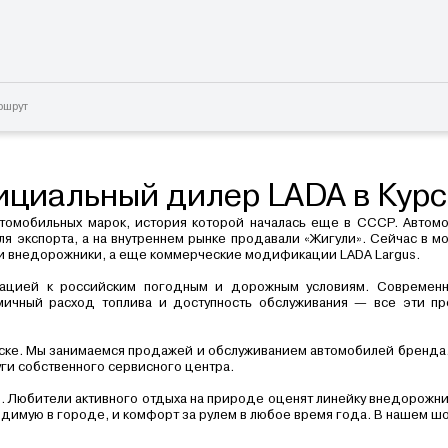
ршрут
ициальный дилер LADA в Курс
томобильных марок, история которой началась еще в СССР. Автом
я экспорта, а на внутреннем рынке продавали «Жигули». Сейчас в м
, и внедорожники, а еще коммерческие модификации LADA Largus.
ацией к российским погодным и дорожным условиям. Современны
омичный расход топлива и доступность обслуживания — все эти п
ске. Мы занимаемся продажей и обслуживанием автомобилей бренда.
луги собственного сервисного центра.
. Любители активного отдыха на природе оценят линейку внедорожни
ходимую в городе, и комфорт за рулем в любое время года. В нашем ш