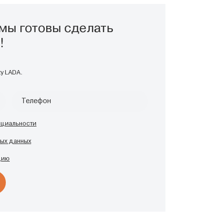
мы готовы сделать
!
у LADA.
Телефон
нциальности
ых данных
цию