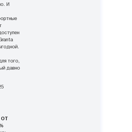
о. И
фортные
т
доступен
Granta
ыгодной.
ля того,
ый давно
25
 ОТ
%