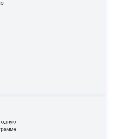
по
годную
ограмме