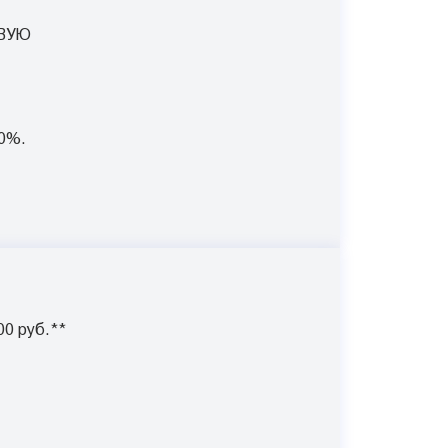
ВУЮ
0%.
00 руб.**