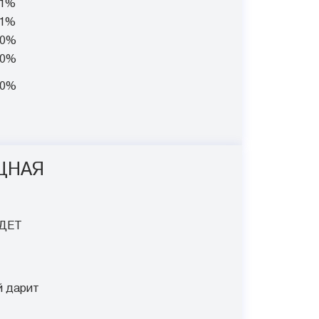
01%
01%
90%
90%
90%
ЩНАЯ
ДЕТ
й дарит