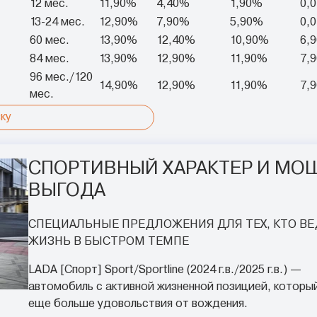
12 мес.
11,90%
4,40%
1,90%
0,
13-24 мес.
12,90%
7,90%
5,90%
0,
60 мес.
13,90%
12,40%
10,90%
6,
84 мес.
13,90%
12,90%
11,90%
7,
96 мес./120
14,90%
12,90%
11,90%
7,
мес.
ку
СПОРТИВНЫЙ ХАРАКТЕР И МО
ВЫГОДА
СПЕЦИАЛЬНЫЕ ПРЕДЛОЖЕНИЯ ДЛЯ ТЕХ, КТО ВЕ
ЖИЗНЬ В БЫСТРОМ ТЕМПЕ
LADA [Спорт] Sport/Sportline (2024 г.в./2025 г.в.) —
автомобиль с активной жизненной позицией, которы
еще больше удовольствия от вождения.