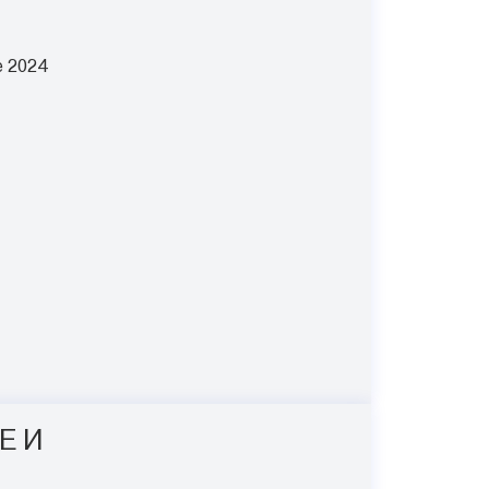
e 2024
Е И