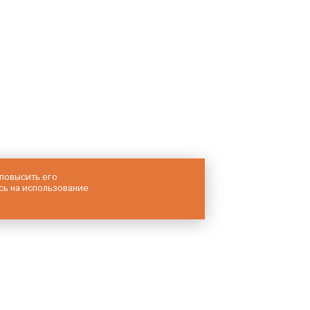
 повысить его
Понятно
сь на использование