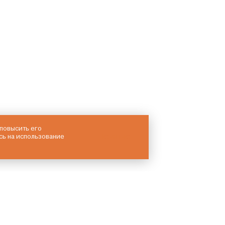
 повысить его
Понятно
сь на использование